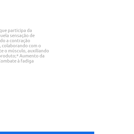
ue participa da
quela sensação de
ndo a contração
r, colaborando com o
e o músculo, auxiliando
 produto;* Aumento da
 Combate à fadiga