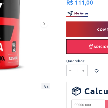
R$ 111,00
Me Avise
COM
ADICIO
Quantidade:
1
/
2
📦 Calcu