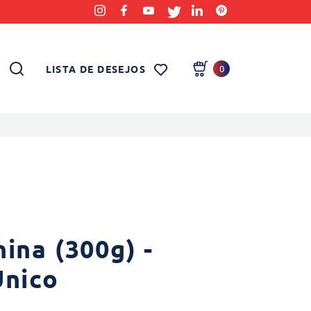
LISTA DE DESEJOS
0
ina (300g) -
Único