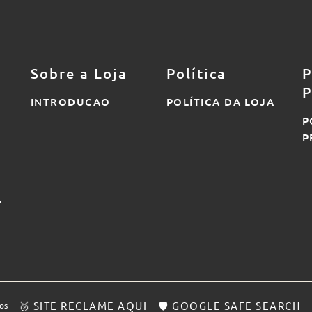
Sobre a Loja
Política
P
P
INTRODUCAO
POLÍTICA DA LOJA
P
P
7
🥈 SITE RECLAME AQUI
🛡️ GOOGLE SAFE SEARCH
os