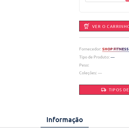
VER O CARRINH
Fornecedor:
SHOP FITNESS
Tipo de Produto:
—
Peso:
Coleções:
—
TIPOS D
Informação