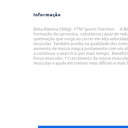
Informação
Beta Alanina (300g) - FTW Sports Nutriton A Be
formação da carnosina, substância capaz de redu
queimação que surge ao correr em alta velocidad
muscular. Também auxilia na qualidade dos trei
aumento de massa magra juntamente com um alta
a continuar o exercício por mais tempo. Benefí
força muscular; * Crescimento da massa muscular
muscular e ajuda em treinos mais difíceis e mais 