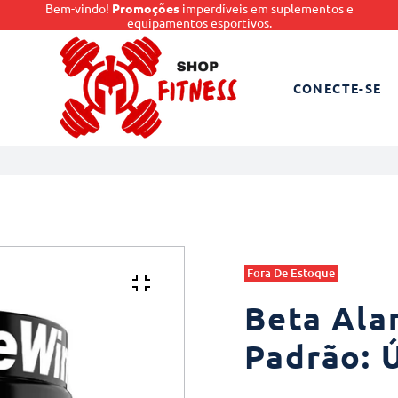
Bem-vindo!
Promoções
imperdíveis em suplementos e
equipamentos esportivos.
CONECTE-SE
Fora De Estoque
Beta Alan
Padrão: 