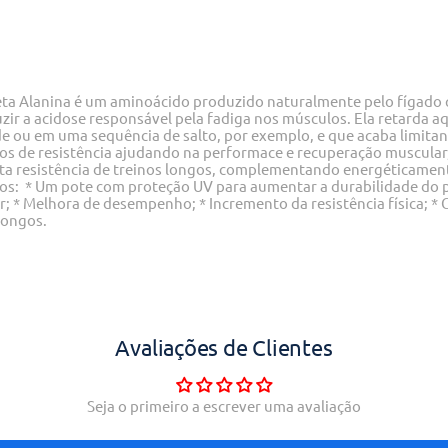
ta Alanina é um aminoácido produzido naturalmente pelo fígado q
zir a acidose responsável pela fadiga nos músculos. Ela retarda a
e ou em uma sequência de salto, por exemplo, e que acaba limita
nos de resistência ajudando na performace e recuperação muscula
 resistência de treinos longos, complementando energéticament
cios: * Um pote com proteção UV para aumentar a durabilidade do
; * Melhora de desempenho; * Incremento da resistência física; *
longos.
Avaliações de Clientes
Seja o primeiro a escrever uma avaliação