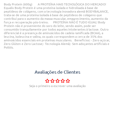
Body Protein (600g) A PROTEÍNA MAIS TECNOLÓGICA DO MERCADO!
Equaliv Body Protein é uma proteína isolada e hidrolisada à base de
peptídeos de colágeno, com a tecnologia inovadora alemã BODYBALANCE,
trata-se de uma proteína isolada à base de peptídeos de colágeno que
contribui para o aumento da massa muscular, emagrecimento, aumento da
força e recuperação pós-treino. PROTEÍNA NÃO É TUDO IGUAL! Body
Protein não é proveniente do soro do leite, sendo assim, pode ser
consumido tranquilamente por todos aqueles intolerantes à lactose. Outro
diferencial é a presença de aminoácidos de cadeia ramificada (BCAA), a
leucina, isoleucina e valina, os quais correspondem a cerca de 35% dos
aminoácidos essenciais em proteínas musculares. Benefícios: - Zero açúcar,
Zero Glúten e Zero Lactose;- Tecnologia Alemã;- Sem adoçantes artificiais e
Polióis.
Avaliações de Clientes
Seja o primeiro a escrever uma avaliação