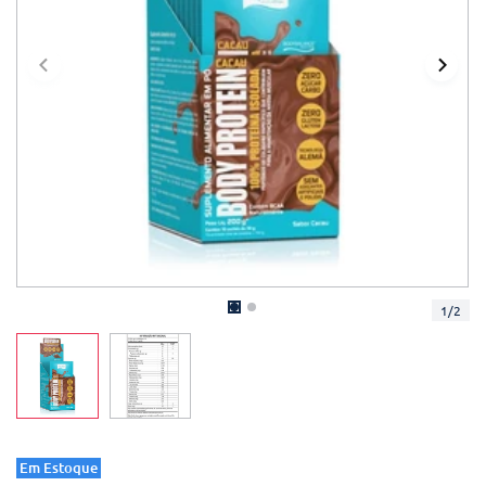
1
/
2
Em Estoque