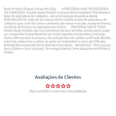
Body Protein Display (10 sachês 20g) A PROTEÍNA MAIS TECNOLÓGICA
DO MERCADO! Equaliv Body Protein é uma proteína isolada e hidrolisada à
base de peptídeos de colágeno, com a tecnologia inovadora alemã
BODYBALANCE, trata-se de uma proteína isolada à base de peptídeos de
colágeno que contribui para o aumento da massa muscular, emagrecimento,
aumento da força e recuperação pós-treino. PROTEÍNA NÃO É TUDO
IGUAL! Body Protein não é proveniente do soro do leite, sendo assim, pode
ser consumido tranquilamente por todos aqueles intolerantes à lactose.
Outro diferencial é a presença de aminoácidos de cadeia ramificada (BCAA),
a leucina, isoleucina e valina, os quais correspondem a cerca de 35% dos
aminoácidos essenciais em proteínas musculares. Benefícios: - Zero açúcar,
Zero Glúten e Zero Lactose;- Tecnologia Alemã;- Sem adoçantes artificiais e
Polióis.
Avaliações de Clientes
Seja o primeiro a escrever uma avaliação