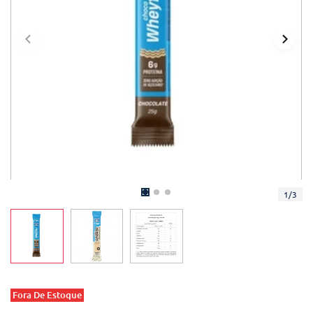
1
/
3
Fora De Estoque