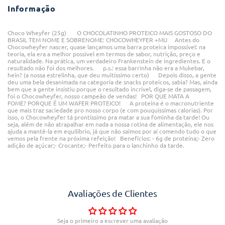
Informação
Choco Wheyfer (25g) O CHOCOLATINHO PROTEICO MAIS GOSTOSO DO
BRASIL TEM NOME E SOBRENOME: CHOCOWHEYFER +MU Antes do
Chocowheyfer nascer, quase lançamos uma barra proteica impossível: na
teoria, ela era a melhor possível em termos de sabor, nutrição, preço e
naturalidade. Na prática, um verdadeiro Frankenstein de ingredientes. E o
resultado não foi dos melhores. p.s.: essa barrinha não era a Mukebar,
hein? (a nossa estrelinha, que deu muitíssimo certo) Depois disso, a gente
deu uma bela desanimada na categoria de snacks proteicos, sabia? Mas, ainda
bem que a gente insistiu porque o resultado incrível, diga-se de passagem,
foi o Chocowheyfer, nosso campeão de vendas! POR QUE MATA A
FOME? PORQUE É UM WAFER PROTEICO! A proteína é o macronutriente
que mais traz saciedade pro nosso corpo (e com pouquíssimas calorias). Por
isso, o Chocowheyfer tá prontíssimo pra matar a sua fominha da tarde! Ou
seja, além de não atrapalhar em nada a nossa rotina de alimentação, ele nos
ajuda a mantê-la em equilíbrio, já que não saímos por aí comendo tudo o que
vemos pela frente na próxima refeição! Benefícios: - 6g de proteína;- Zero
adição de açúcar;- Crocante;- Perfeito para o lanchinho da tarde.
Avaliações de Clientes
Seja o primeiro a escrever uma avaliação