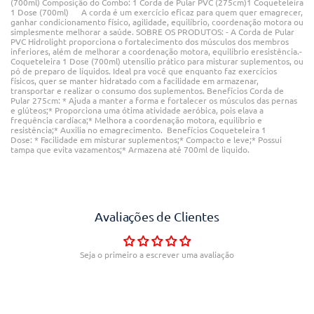
(700ml) Composição do Combo: 1 Corda de Pular PVC (275cm)1 Coqueteleira
1 Dose (700ml) A corda é um exercício eficaz para quem quer emagrecer,
ganhar condicionamento físico, agilidade, equilíbrio, coordenação motora ou
simplesmente melhorar a saúde. SOBRE OS PRODUTOS: - A Corda de Pular
PVC Hidrolight proporciona o fortalecimento dos músculos dos membros
inferiores, além de melhorar a coordenação motora, equilíbrio eresistência.-
Coqueteleira 1 Dose (700ml) utensílio prático para misturar suplementos, ou
pó de preparo de líquidos. Ideal pra você que enquanto faz exercícios
físicos, quer se manter hidratado com a facilidade em armazenar,
transportar e realizar o consumo dos suplementos. Benefícios Corda de
Pular 275cm: * Ajuda a manter a forma e fortalecer os músculos das pernas
e glúteos;* Proporciona uma ótima atividade aeróbica, pois elava a
frequência cardíaca;* Melhora a coordenação motora, equilíbrio e
resistência;* Auxilia no emagrecimento. Benefícios Coqueteleira 1
Dose: * Facilidade em misturar suplementos;* Compacto e leve;* Possui
tampa que evita vazamentos;* Armazena até 700ml de liquido.
Avaliações de Clientes
Seja o primeiro a escrever uma avaliação