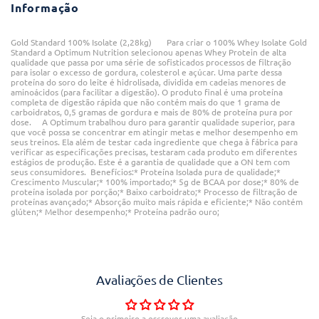
Informação
Gold Standard 100% Isolate (2,28kg) Para criar o 100% Whey Isolate Gold
Standard a Optimum Nutrition selecionou apenas Whey Protein de alta
qualidade que passa por uma série de sofisticados processos de filtração
para isolar o excesso de gordura, colesterol e açúcar. Uma parte dessa
proteína do soro do leite é hidrolisada, dividida em cadeias menores de
aminoácidos (para facilitar a digestão). O produto final é uma proteína
completa de digestão rápida que não contém mais do que 1 grama de
carboidratos, 0,5 gramas de gordura e mais de 80% de proteína pura por
dose. A Optimum trabalhou duro para garantir qualidade superior, para
que você possa se concentrar em atingir metas e melhor desempenho em
seus treinos. Ela além de testar cada ingrediente que chega à fábrica para
verificar as especificações precisas, testaram cada produto em diferentes
estágios de produção. Este é a garantia de qualidade que a ON tem com
seus consumidores. Benefícios:* Proteína Isolada pura de qualidade;*
Crescimento Muscular;* 100% importado;* 5g de BCAA por dose;* 80% de
proteína isolada por porção;* Baixo carboidrato;* Processo de filtração de
proteínas avançado;* Absorção muito mais rápida e eficiente;* Não contém
glúten;* Melhor desempenho;* Proteína padrão ouro;
Avaliações de Clientes
Seja o primeiro a escrever uma avaliação