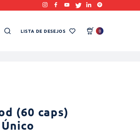
LISTA DE DESEJOS
0
d (60 caps)
 Único