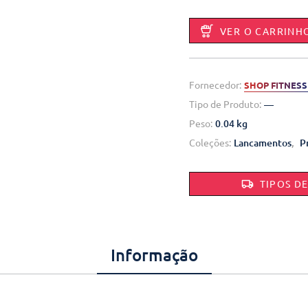
VER O CARRINH
Fornecedor:
SHOP FITNESS
Tipo de Produto:
—
Peso:
0.04 kg
Coleções:
Lancamentos
,
P
TIPOS D
Informação