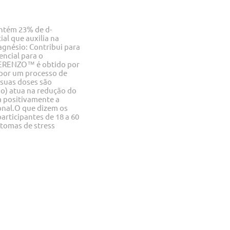
ontém 23% de d-
al que auxilia na
gnésio: Contribui para
ncial para o
SERENZO™ é obtido por
a por um processo de
 suas doses são
o) atua na redução do
a positivamente a
onal.O que dizem os
rticipantes de 18 a 60
tomas de stress