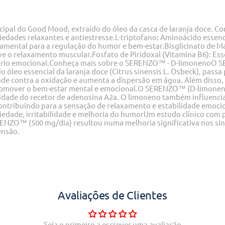
pal do Good Mood, extraído do óleo da casca de laranja doce. C
dades relaxantes e antiestresse.L-triptofano: Aminoácido essenci
mental para a regulação do humor e bem-estar.Bisglicinato de Ma
o relaxamento muscular.Fosfato de Piridoxal (Vitamina B6): Esse
íbrio emocional.Conheça mais sobre o SERENZO™ - D-limonenoO 
 óleo essencial da laranja doce (Citrus sinensis L. Osbeck), pass
de contra a oxidação e aumenta a dispersão em água. Além disso,
promover o bem-estar mental e emocional.O SERENZO™ (D-limonen
ividade do recetor de adenosina A2a. O limoneno também influenci
ontribuindo para a sensação de relaxamento e estabilidade emoci
dade, irritabilidade e melhoria do humorUm estudo clínico com pa
ZO™ (500 mg/dia) resultou numa melhoria significativa nos sin
ensão.
Avaliações de Clientes
Seja o primeiro a escrever uma avaliação