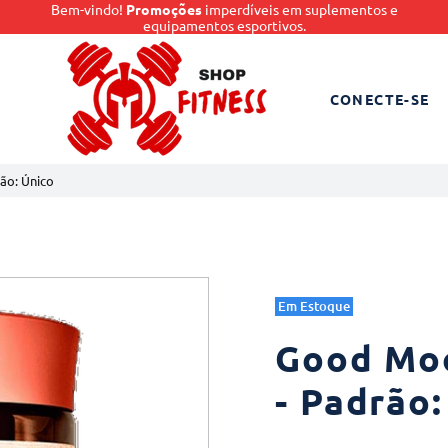
Bem-vindo!
Promoções
imperdíveis em suplementos e
equipamentos esportivos.
CONECTE-SE
ão: Único
Em Estoque
Good Moo
- Padrão: