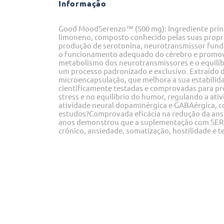
Informação
Good MoodSerenzo™ (500 mg): Ingrediente princi
limoneno, composto conhecido pelas suas proprie
produção de serotonina, neurotransmissor funda
o funcionamento adequado do cérebro e promove 
metabolismo dos neurotransmissores e o equil
um processo padronizado e exclusivo. Extraído do
microencapsulação, que melhora a sua estabilida
cientificamente testadas e comprovadas para 
stress e no equilíbrio do humor, regulando a at
atividade neural dopaminérgica e GABAérgica, c
estudos?Comprovada eficácia na redução da ansie
anos demonstrou que a suplementação com SEREN
crónico, ansiedade, somatização, hostilidade e t