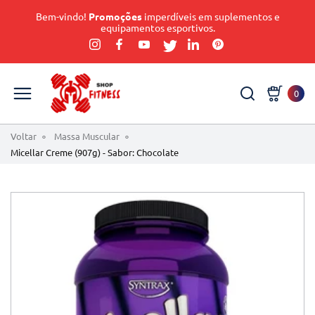
Bem-vindo!
Promoções
imperdíveis em suplementos e
equipamentos esportivos.
0
Voltar
Massa Muscular
Micellar Creme (907g) - Sabor: Chocolate