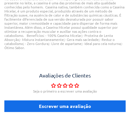
presente no leite, a caseína é uma das proteínas de mais alta qualidade
conhecidas pelo homem. Caseína nativa, também conhecida como a Caseína
Micelar, é um produto especial, produzido através de um método de
filtração suave, na ausência de calor e de substâncias químicas cáusticas. É
facilmente diferenciada de sua versão desnaturada por possuir sabor
superior, maior cremosidade e capacidade para dispersar de forma mais
instantânea. Além disso, a Caseína Micelar possui qualidade superior por
otimizar a recuperação muscular e auxiliar nas ações contra o
catabolismo. Benefícios: - 100% Caseína Micelar;- Proteína de Lenta
Absorção;- Mistura instantaneamente;- Gera mais saciedade;- Reduz o
catabolismo; - Zero Gordura;- Livre de aspartame;- Ideal para ceia noturna;-
Ótimo Sabor.
Avaliações de Clientes
Seja o primeiro a escrever uma avaliação
Escrever uma avaliação