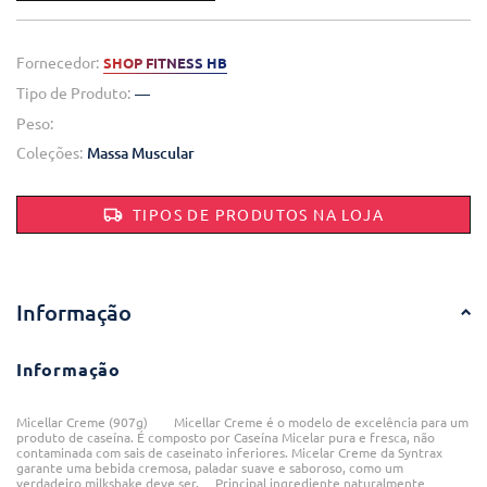
Fornecedor:
SHOP FITNESS HB
Tipo de Produto:
—
Peso:
Coleções:
Massa Muscular
TIPOS DE PRODUTOS NA LOJA
Informação
Informação
Micellar Creme (907g) Micellar Creme é o modelo de excelência para um
produto de caseína. É composto por Caseína Micelar pura e fresca, não
contaminada com sais de caseinato inferiores. Micelar Creme da Syntrax
garante uma bebida cremosa, paladar suave e saboroso, como um
verdadeiro milkshake deve ser. Principal ingrediente naturalmente