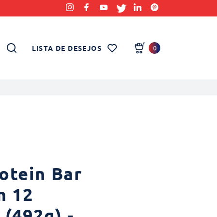
LISTA DE DESEJOS
0
otein Bar
m 12
(492g) -