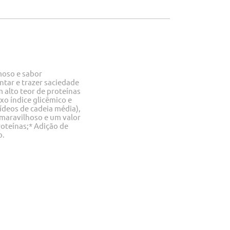
moso e sabor
tar e trazer saciedade
m alto teor de proteínas
xo índice glicêmico e
ídeos de cadeia média),
maravilhoso e um valor
roteínas;* Adição de
o.