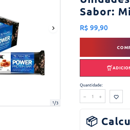
Sabor: M
R$ 99,90
COM
ADICIO
Quantidade:
1
/
3
📦 Calcu