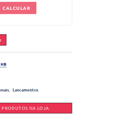
CALCULAR
O
 HB
onais
,
Lancamentos
E PRODUTOS NA LOJA