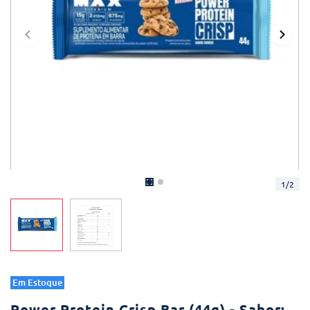
1
/
2
Em Estoque
Power Protein Crisp Bar (44g) - Sabor: