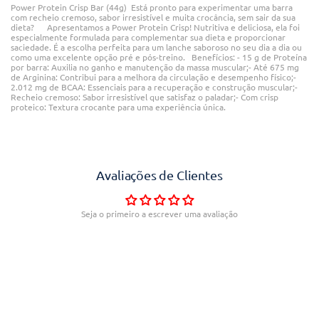
Power Protein Crisp Bar (44g) Está pronto para experimentar uma barra
com recheio cremoso, sabor irresistível e muita crocância, sem sair da sua
dieta? Apresentamos a Power Protein Crisp! Nutritiva e deliciosa, ela foi
especialmente formulada para complementar sua dieta e proporcionar
saciedade. É a escolha perfeita para um lanche saboroso no seu dia a dia ou
como uma excelente opção pré e pós-treino. Benefícios: - 15 g de Proteína
por barra: Auxilia no ganho e manutenção da massa muscular;- Até 675 mg
de Arginina: Contribui para a melhora da circulação e desempenho físico;-
2.012 mg de BCAA: Essenciais para a recuperação e construção muscular;-
Recheio cremoso: Sabor irresistível que satisfaz o paladar;- Com crisp
proteico: Textura crocante para uma experiência única.
Avaliações de Clientes
Seja o primeiro a escrever uma avaliação