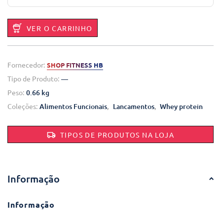
VER O CARRINHO
Fornecedor:
SHOP FITNESS HB
Tipo de Produto:
—
Peso:
0.66 kg
Coleções:
Alimentos Funcionais
,
Lancamentos
,
Whey protein
TIPOS DE PRODUTOS NA LOJA
Informação
Informação