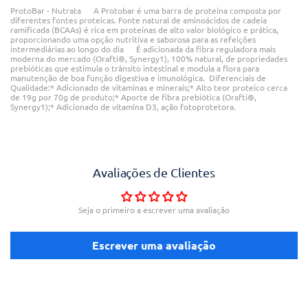
ProtoBar - Nutrata A Protobar é uma barra de proteína composta por
diferentes fontes proteicas. Fonte natural de aminoácidos de cadeia
ramificada (BCAAs) é rica em proteínas de alto valor biológico e prática,
proporcionando uma opção nutritiva e saborosa para as refeições
intermediárias ao longo do dia É adicionada da fibra reguladora mais
moderna do mercado (Orafti®, Synergy1), 100% natural, de propriedades
prebióticas que estimula o trânsito intestinal e modula a flora para
manutenção de boa função digestiva e imunológica. Diferenciais de
Qualidade:* Adicionado de vitaminas e minerais;* Alto teor proteico cerca
de 19g por 70g de produto;* Aporte de fibra prebiótica (Orafti®,
Synergy1);* Adicionado de vitamina D3, ação fotoprotetora.
Avaliações de Clientes
Seja o primeiro a escrever uma avaliação
Escrever uma avaliação