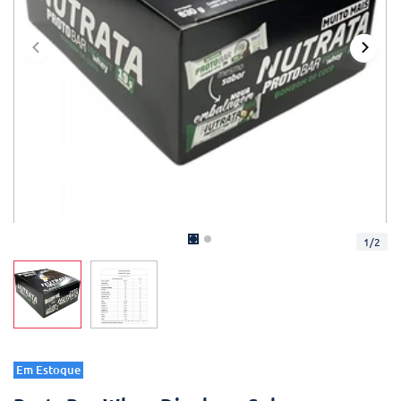
1
/
2
Em Estoque