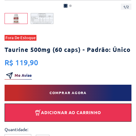
1
/
2
Fora De Estoque
Taurine 500mg (60 caps) - Padrão: Único
R$ 119,90
Me Avise
COMPRAR AGORA
ADICIONAR AO CARRINHO
Quantidade: