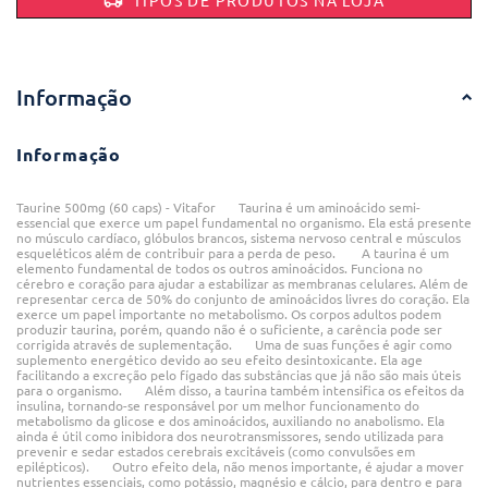
Informação
Informação
Taurine 500mg (60 caps) - Vitafor Taurina é um aminoácido semi-
essencial que exerce um papel fundamental no organismo. Ela está presente
no músculo cardíaco, glóbulos brancos, sistema nervoso central e músculos
esqueléticos além de contribuir para a perda de peso. A taurina é um
elemento fundamental de todos os outros aminoácidos. Funciona no
cérebro e coração para ajudar a estabilizar as membranas celulares. Além de
representar cerca de 50% do conjunto de aminoácidos livres do coração. Ela
exerce um papel importante no metabolismo. Os corpos adultos podem
produzir taurina, porém, quando não é o suficiente, a carência pode ser
corrigida através de suplementação. Uma de suas funções é agir como
suplemento energético devido ao seu efeito desintoxicante. Ela age
facilitando a excreção pelo fígado das substâncias que já não são mais úteis
para o organismo. Além disso, a taurina também intensifica os efeitos da
insulina, tornando-se responsável por um melhor funcionamento do
metabolismo da glicose e dos aminoácidos, auxiliando no anabolismo. Ela
ainda é útil como inibidora dos neurotransmissores, sendo utilizada para
prevenir e sedar estados cerebrais excitáveis (como convulsões em
epilépticos). Outro efeito dela, não menos importante, é ajudar a mover
nutrientes essenciais, como potássio, magnésio e cálcio, para dentro e para